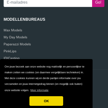
MODELLENBUREAUS
Max Models
My Day Models
Paparazzi Models
PinkLips
ID|Casting
Om jouw bezoek aan onze website nog makkelijk en persoonlijker te
maken zetten we cookies (en daarmee vergelijkbare technieken) in.
Contact
Privacy
Met deze cookies kunnen wij en derde partijen informatie over jou
verzamelen en jouw internetgedrag binnen (en mogelijk ook buiten)
Algemene
FAQ
onze website volgen.
Meer informatie
Voorwaarden
OK
Copyright © 2026 Vergelijk Modellenbureaus