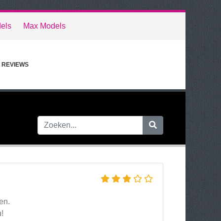
els
Max Models
REVIEWS
en.
!