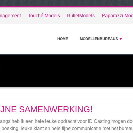
anagement
Touché Models
BulletModels
Paparazzi Mod
HOME
MODELLENBUREAUS
G
IJNE SAMENWERKING!
angs heb ik een hele leuke opdracht voor ID Casting mogen do
 boeking, leuke klant en hele fijne communicatie met het bureau