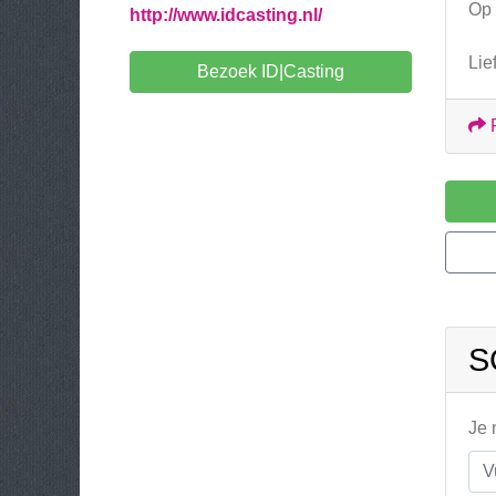
Op 
http://www.idcasting.nl/
Lie
Bezoek ID|Casting
S
Je