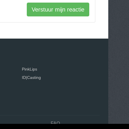
Verstuur mijn reactie
PinkLips
ID|Casting
n
FAQ