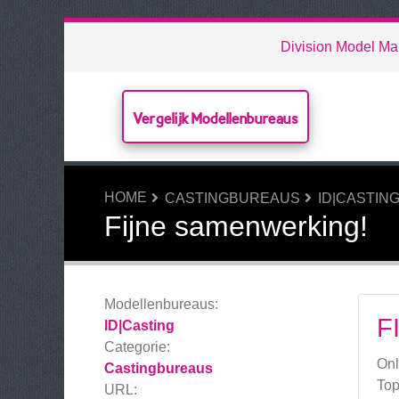
Division Model M
Vergelijk Modellenbureaus
HOME
CASTINGBUREAUS
ID|CASTIN
Fijne samenwerking!
Modellenbureaus:
F
ID|Casting
Categorie:
Onl
Castingbureaus
Top
URL: