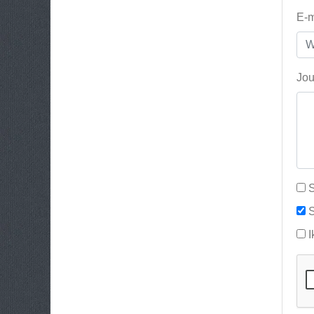
E-m
Jou
S
S
I