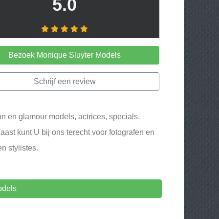
5.0
Bezoek Monique Sluyter Models
Schrijf een review
n en glamour models, actrices, specials,
ast kunt U bij ons terecht voor fotografen en
n stylistes.
odels