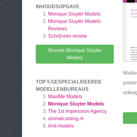
INHOUDSOPGAVE
Monique Sluyter Models
Monique Sluyter Models
Reviews
Schrijf een review
Bezoek Monique Sluyter
Models
Welkom
TOP 5 GESPECIALISEERDE
presen
MODELLENBUREAUS
videog
MaxiMe Models
Monique Sluyter Models
The 1st Impression Agency
animalcasting.nl
Anti-models