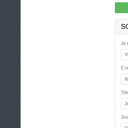
S
Je
E-m
Tit
Jou