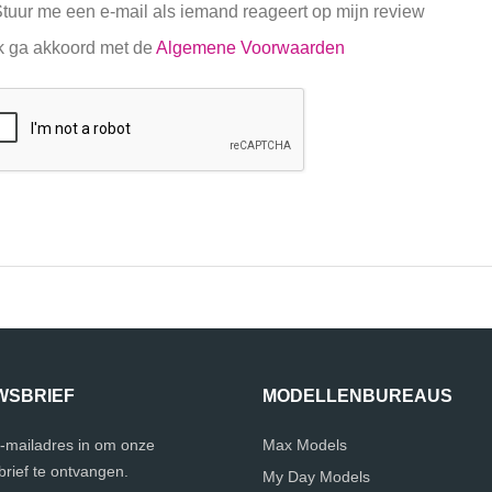
tuur me een e-mail als iemand reageert op mijn review
k ga akkoord met de
Algemene Voorwaarden
WSBRIEF
MODELLENBUREAUS
e-mailadres in om onze
Max Models
rief te ontvangen.
My Day Models