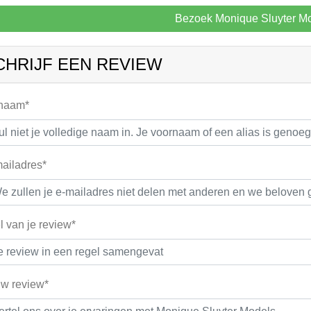
Bezoek Monique Sluyter M
CHRIJF EEN REVIEW
 naam*
ailadres*
el van je review*
w review*