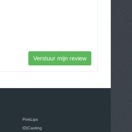
Verstuur mijn review
PinkLips
ID|Casting