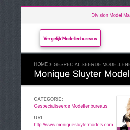
Division Model M
Vergelijk Modellenbureaus
HOME
GESPECIALISEERDE MODELLE
Monique Sluyter Model
CATEGORIE:
Gespecialiseerde Modellenbureaus
URL:
http://www.moniquesluytermodels.com