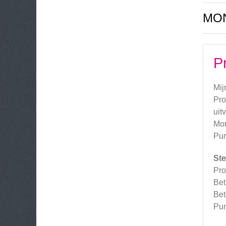
MON
P
Mij
Pro
uit
Mon
Pun
Ste
Pro
Bet
Bet
Pun