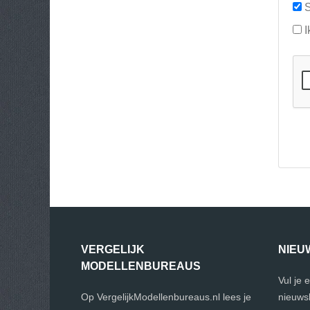
S
I
VERGELIJK
NIEU
MODELLENBUREAUS
Vul je 
Op VergelijkModellenbureaus.nl lees je
nieuwsb