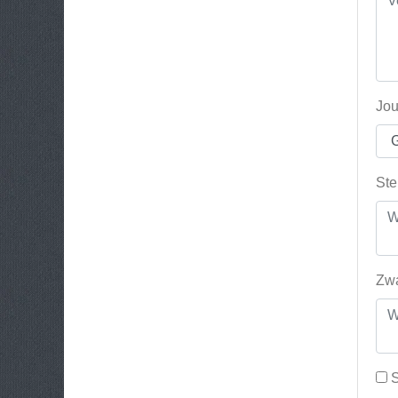
Jou
Ste
Zwa
S