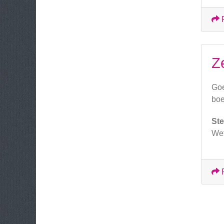
Z
Goe
boe
Ste
Wet