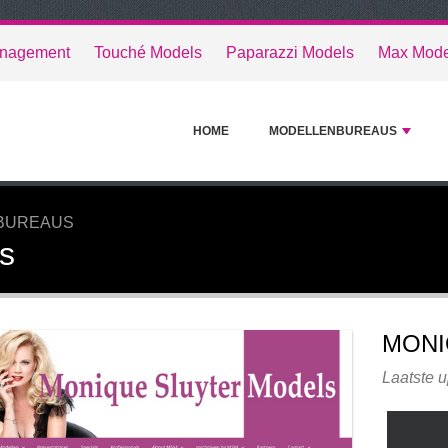
anagement
Touché Models
Paparazzi Models
Max Mode
HOME
MODELLENBUREAUS
NBUREAUS
s
MONI
Laatste u