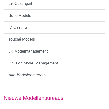
EroCasting.nl
BulletModels
ID|Casting
Touché Models
JR Modelmanagement
Division Model Management
Alle Modellenbureaus
Nieuwe Modellenbureaus