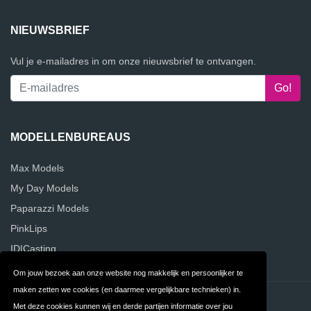
NIEUWSBRIEF
Vul je e-mailadres in om onze nieuwsbrief te ontvangen.
MODELLENBUREAUS
Max Models
My Day Models
Paparazzi Models
PinkLips
ID|Casting
Om jouw bezoek aan onze website nog makkelijk en persoonlijker te
maken zetten we cookies (en daarmee vergelijkbare technieken) in.
Contact
Privacy
Met deze cookies kunnen wij en derde partijen informatie over jou