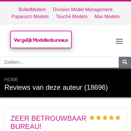
BulletModels
Division Model Management
Paparazzi Models
Touché Models
Max Models
Vergelijk Modellenbureaus
Tog
HOME
Reviews van deze auteur (18696)
ZEER BETROUWBAAR
BUREAU!