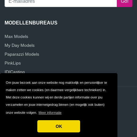
MODELLENBUREAUS
Max Models
My Day Models
Paparazzi Models
PinkLips
ID|Casting
Om jouw bezoek aan onze website nog makkelijk en persoonlijker te
maken zetten we cookies (en daarmee vergelijkbare technieken) in.
Contact
Privacy
Met deze cookies kunnen wij en derde partijen informatie over jou
verzamelen en jouw internetgedrag binnen (en mogelijk ook buiten)
Algemene
FAQ
onze website volgen.
Meer informatie
Voorwaarden
OK
Copyright © 2026 Vergelijk Modellenbureaus